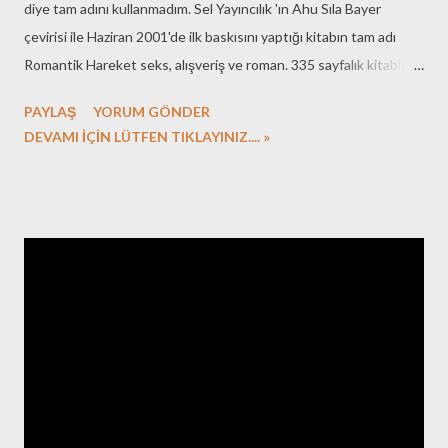
diye tam adını kullanmadım. Sel Yayıncılık 'ın Ahu Sıla Bayer
çevirisi ile Haziran 2001'de ilk baskısını yaptığı kitabın tam adı
Romantik Hareket seks, alışveriş ve roman. 335 sayfalık kitabın
Ekim 2010 tarihli 7. baskısını okudum. Alain de Botton, Türkçe'ye
PAYLAŞ
YORUM GÖNDER
birçok kitabı çevrilmiş bir yazar. Kitaplarının baskı sayısından ve
DEVAMI İÇİN LÜTFEN TIKLAYINIZ.... »
birçok eserinin dilimize çevrilmiş olmasından ülkemizde sevildiği
sonucunu çıkartabiliriz. Romantik Hareket, yazardan okuduğum
ilk eser, diğer eserlerini zaman içerisinde okumayı düşünüyorum.
Kitapta Londra'da yaşayan 24 yaşındaki Alice ile 31 yaşındaki
Eric'in ilişkisi anlatılıyor. Eserin kapağında roman yazıyor. Ancak
klasik bir roman olduğu söylenmez kanımca. Yazar, anlattıklarına
ara verip anlattığı durum ile ilgili çözümlemeler yapıyor. Anlattığı
durumu açıklayıcı ek bilgiler veriyor. Karakterlerin geçmişine dair
ayrıntıları paylaşıyor. Bu araya girişler sayfalar boyunca s...