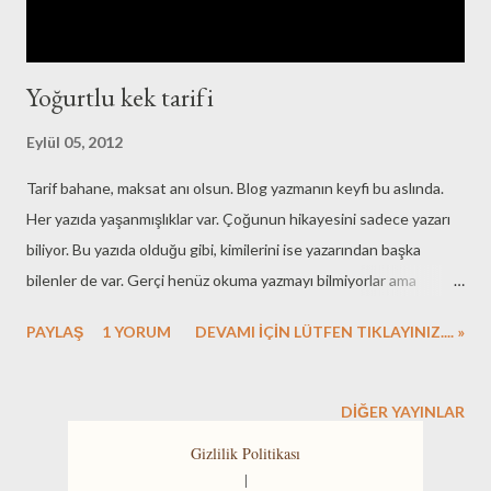
Yoğurtlu kek tarifi
Eylül 05, 2012
Tarif bahane, maksat anı olsun. Blog yazmanın keyfi bu aslında.
Her yazıda yaşanmışlıklar var. Çoğunun hikayesini sadece yazarı
biliyor. Bu yazıda olduğu gibi, kimilerini ise yazarından başka
bilenler de var. Gerçi henüz okuma yazmayı bilmiyorlar ama
yoğurtlu kek yapımında babalarına yardımcı oluyorlar... Gelelim
PAYLAŞ
1 YORUM
DEVAMI İÇİN LÜTFEN TIKLAYINIZ.... »
malzemelere. Mutfakla haşır neşir olan herkesin bileceği
malzemeler: 3 yumurta, 3 su bardağı un, 1 bardak şeker, 1 paket
kabartma tozu, 1 bardak yoğurt, yağ (ki ben yaklaşık 3 çorba
DIĞER YAYINLAR
kaşığı zeytinyağı koydum ve tadı kötü olmadı), istenirse kakao ve
Gizlilik Politikası
gene istenirse ceviz, kuru üzüm, fındık, badem, kuru kayısı. Bu
|