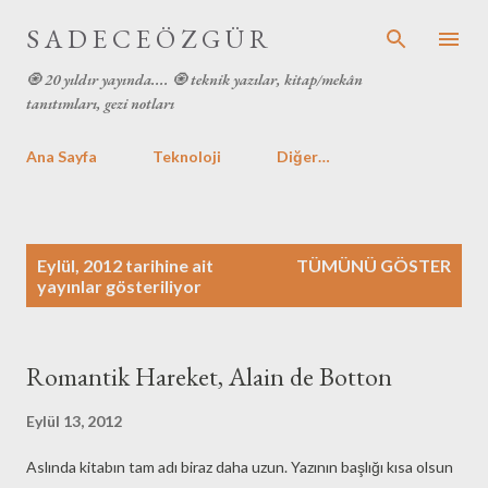
Ana içeriğe atla
S A D E C E Ö Z G Ü R
🧿 20 yıldır yayında.... 🧿 teknik yazılar, kitap/mekân
tanıtımları, gezi notları
Ana Sayfa
Teknoloji
Diğer…
K
Eylül, 2012 tarihine ait
TÜMÜNÜ GÖSTER
a
yayınlar gösteriliyor
y
ı
t
Romantik Hareket, Alain de Botton
l
a
Eylül 13, 2012
r
Aslında kitabın tam adı biraz daha uzun. Yazının başlığı kısa olsun