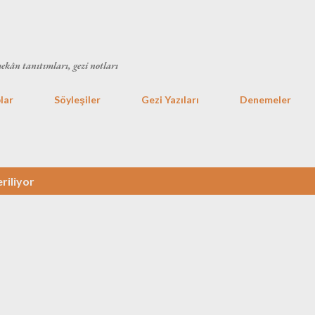
Ana içeriğe atla
mekân tanıtımları, gezi notları
lar
Söyleşiler
Gezi Yazıları
Denemeler
riliyor