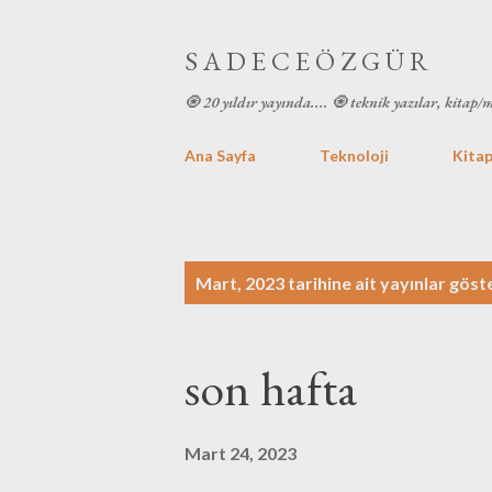
S A D E C E Ö Z G Ü R
🧿 20 yıldır yayında.... 🧿 teknik yazılar, kitap/
Ana Sayfa
Teknoloji
Kitap
K
Mart, 2023 tarihine ait yayınlar göste
a
y
son hafta
ı
t
Mart 24, 2023
l