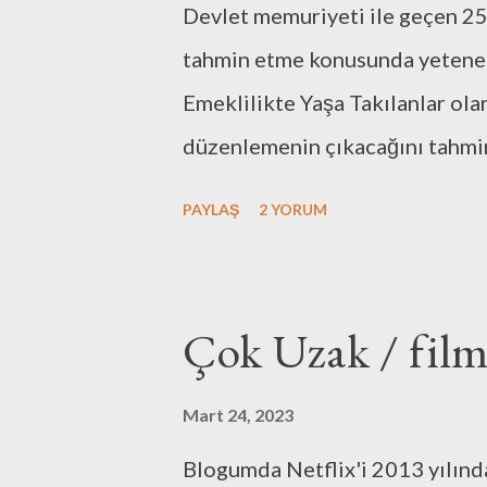
Devlet memuriyeti ile geçen 25
a
r
tahmin etme konusunda yetenek
Emeklilikte Yaşa Takılanlar ola
düzenlemenin çıkacağını tahmi
yana, emeklilik ve sonrasına da
PAYLAŞ
2 YORUM
başvurusu sonuçsuz kaldıktan s
konuşma, bambaşka bir hayatın k
olmaz ise, Nisan ayının başında,
Çok Uzak / film
gerçekçi olmaz diye tarif edem
vesile ile beni bugün sahip ol
Mart 24, 2023
Elektronik Mühendisliği'ndeki
Blogumda Netflix'i 2013 yılında