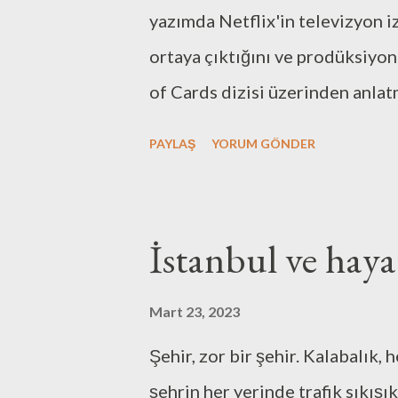
büyüklerime ve elbette çok kıy
yazımda Netflix'in televizyon i
sunmak istiyorum.
ortaya çıktığını ve prodüksiyo
of Cards dizisi üzerinden anla
etkilerini konu alan başka yazıla
PAYLAŞ
YORUM GÖNDER
değerlendirmesi denemesi. HBBT
Televizyonu adıyla, özellikle s
televizyon kanalıydı. Sinemay
İstanbul ve haya
anladım desem yeridir. HBBTV'y
iyi anlaşılacak deyip gelelim Ç
Mart 23, 2023
oluşturduğu etki ile o eseri gö
Şehir, zor bir şehir. Kalabalık,
dinlediğiniz zamanki siz arasın
şehrin her yerinde trafik sıkışık