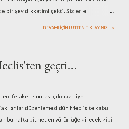
e bir şey dikkatimi çekti. Sizlerle
n ay boyunca 41 saat yürümüş, 42 saat araç
DEVAMI İÇİN LÜTFEN TIKLAYINIZ.... »
ın ayrıntılı dökümünde göreceğiniz gibi
 bu paylaşılan. Deniz yolunda geçen 10 saat,
ylık toplam 93 saat. Haftaya bölünce ise
lis'ten geçti...
ün üzerinden sürdürünce, ortalama 3 saat
ünler evden hiç çıkmadığımı hatırlayınca gün
 saatten fazla olduğu ortaya çıkıyor. Sizi
rem felaketi sonrası çıkmaz diye
ülebilir bir durum değil. Bir gün içinde
akılanlar düzenlemesi dün Meclis'te kabul
irini yollarda heba etmek akıl kârı değil.
dan bu hafta bitmeden yürürlüğe girecek gibi
dah...