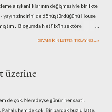
metli aileme teşekkürlerimi bir de buradan
zleme alışkanlıklarının değişmesiyle birlikte
n - yayın zincirini de dönüştürdüğünü House
tmıştım . Blogumda Netflix'in sektöre
rımı da okuyabilirsiniz . Bu yazı ise bir film
DEVAMI İÇİN LÜTFEN TIKLAYINIZ.... »
V'yi hatırlayanlar vardır. Has Bilgi Birikim
inema severlerin gönlüne taht kurmuş bir
ı ne kadar çok sevdiğimi HBBTV sayesinde
t üzerine
i neden andığım bir kaç hafta sonra daha
ok Uzak filmine. Sanat eserlerinin
rdüğünüz / okuduğunuz / izlediğiniz /
 hem de çok. Neredeyse günün her saati,
da derin bir bağ var bana göre. Eğer doğru
. Pahalı, hem de çok. Bir bardak buzlu latte,