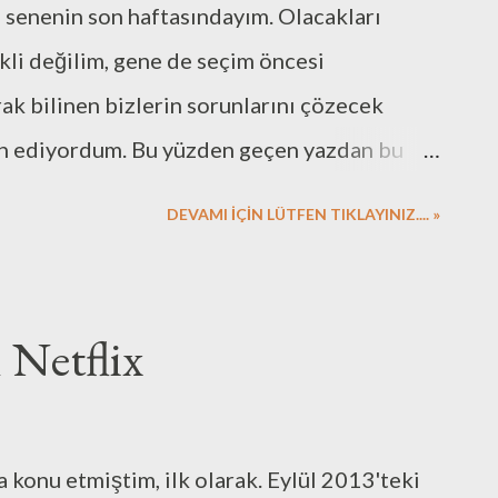
 senenin son haftasındayım. Olacakları
li değilim, gene de seçim öncesi
rak bilinen bizlerin sorunlarını çözecek
n ediyordum. Bu yüzden geçen yazdan bu
ir planlar yapıp durdum. Onca plan ve iş
DEVAMI İÇİN LÜTFEN TIKLAYINIZ.... »
onra, meslek büyüğüm bir abimiz ile
apısını araladı. Eğer son dakika bir terslik
 hayalindeki işi tasarla deseler, bu kadarı
 Netflix
eyeceğim, yeni işime başlayacağım. Bu
duğum yetkinliğe kavuşturan ODTÜ Elektrik
 hocalarıma, ardından TRT'deki meslek
 konu etmiştim, ilk olarak. Eylül 2013'teki