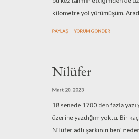
bu kez tahmin ettiğimden de uz
Ankara, ...
kilometre yol yürümüşüm. Arad
sokaklar, hurdacılar, otoyolların
PAYLAŞ
YORUM GÖNDER
yürüyerek ve düşünerek geçird
düşünmek" hiç yapamadığım bi
Hayatımda önemli değişiklerin 
Nilüfer
çalıştığım iş yerimden ayrılıyo
işime başlayacağım. Bu garip v
Mart 20, 2023
state" döneme varmak mümkün 
18 senede 1700'den fazla yazı y
sonrası hep "transient" geçecek
üzerine yazdığım yoktu. Bir ka
olmayacak muhtemelen yeni hay
Nilüfer adlı şarkının beni nede
gelenleri alt alta yazınca, konuy