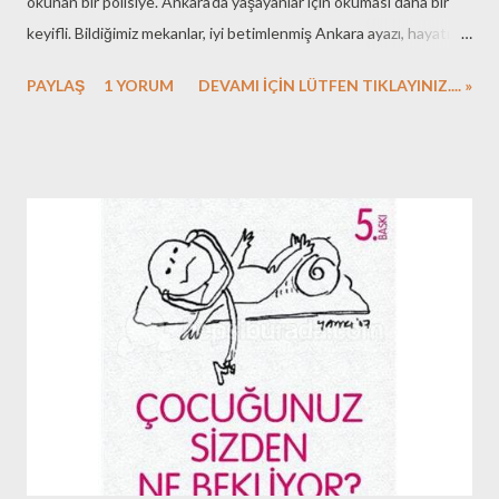
okunan bir polisiye. Ankara'da yaşayanlar için okuması daha bir
keyifli. Bildiğimiz mekanlar, iyi betimlenmiş Ankara ayazı, hayatın
içinden karakterlerle birleştirilmiş. 1981 yılı doğumlu genç
PAYLAŞ
1 YORUM
DEVAMI İÇİN LÜTFEN TIKLAYINIZ.... »
yazarlardan Serbes'in bu ilk romanı, yayınlandığı tarihlerde kitap
eklerinde konuşulmuştu. Kitab ı alalı epey zaman oluyor.
Kütüphaneyi karıştırırken bulunca, bir solukta okuyamadım.
Malum kurban bayramı, bakıcımız izinli. İki bebeğin fırsat verdiği
anlarda okuyabildiysem bile bir kaç günde bitirdim. Romanın akıcı,
heyecanlı, gerçekçi olması gibi özelliklerinin yanına bir de diziye
konu olması eklendi yakın zamanda. Tahmin ettiğiniz gibi Bir
Ankara Polisiyesi Behzat Ç. tam olarak kitaptan diziye aktarılmış
bir karakter. Kitaptaki tarife tıpatıp benzeyen Akbaba, Hayalet,
Eda, Harun ve diğer karakterler ile Star TV'de yeni yayın saati ve
günüyle Salı...