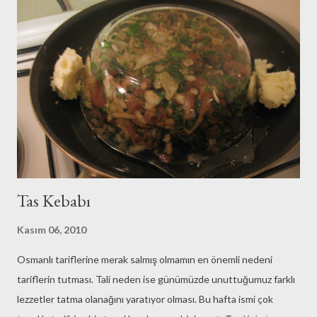
gereken ilk kitaplardan birisi. Şule - Yankı Yazgan çifti, kitaplarının
önsözünde kendilerinin de belirttiği gibi, bir çoklarınca bebek/
çocuk büyütme konusunda ideal bilgi/donanıma sahip bir çift
olarak düşünülür. Şule Yazgan çocuk doktoru, Yankı Yazgan
çocuk psikiyatristi. Ruh ve beden sağlığına yönelik tüm olası
durumlarda anında müdahale olanakları var :) Bu duruma ilişki...
Tas Kebabı
Kasım 06, 2010
Osmanlı tariflerine merak salmış olmamın en önemli nedeni
tariflerin tutması. Tali neden ise günümüzde unuttuğumuz farklı
lezzetler tatma olanağını yaratıyor olması. Bu hafta ismi çok