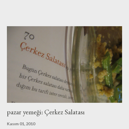
önemli alanı dolduran iki Türk firmasını görmek sevindiriciydi.
Etkinlik İstanbul'da yapılmakla birlikte Doğu Avrupa ve Avrasya'ya
yönelik bir etkinlik. Düzenleyicisi ise İngiltere kökenli bir şirket.
Katılımcıların arasında yabancılar da var. Vestel, Beko ile birlikte
ülkemizin medarı iftarı. Manisa'daki üretim üssünü gezmek
isterim. Eğer unutmazlarsa fuar alanında tanıştığım Vestel
yetkilileri Manisa'daki tesislere davet ettiler. Beko'nun aksine,
yurt dışında OEM ürünlerle (kendi markası yerine başka markalar
adına üretim yaparak) var olmuş. Bu stratejilerinde değişikliğe
gidecekle...
pazar yemeği: Çerkez Salatası
Kasım 01, 2010