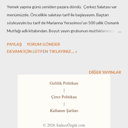
Yemek yapma günü yeniden pazara döndü. Çerkez Salatası var
menümüzde. Öncelikle salatayı tarif ile başlayayım. Baştan
söyleyeyim bu tarif de Marianna Yerasimos'un 500 yıllık Osmanlı
Mutfağı adlı kitabından. Boyut yayın grubunun mutfaklarımıza
hediyesi bir kitap. Çerkez tavuğunu herkes bilir. Bir çoğumuz
PAYLAŞ
YORUM GÖNDER
adını bilmeden yemişizdir. Çerkez salatası adını gördüğümde,
DEVAMI İÇİN LÜTFEN TIKLAYINIZ.... »
tavuklu bir tarif ile karşılaşacağımı düşünmüştüm. Oysa tarifimiz
taze fasulyeli. Öncelikle malzemeler: Malzemelerimizi sayarsak:
Yarım kilo kadar taze fasulye 2 - 3 dilim bayatlamış ekmek 6-8 diş
DIĞER YAYINLAR
sarmısak 150 gr fındık içi 2 kahve fincanı zeytinyağı tuz ve kekik
Gizlilik Politikası
Yapılışına gelince, öncelikle fasulyeleri yıkayıp temizliyoruz.
|
Kılçıkları varsa almaya çalışıyoruz. Bu işlemi tamamlayınca,
Çerez Politikası
fasulyeleri kaynayan suda kısa süreliğine haşlıyoruz. Fasulyelerin
|
Kullanım Şartları
diri kalması gerektiği için haşlama süresini abartmıyoruz. Sıra
taratorumuzu hazırlamaya geldi. Bayatlamış ekmeğin kena...
©
2026
SadeceÖzgür.com