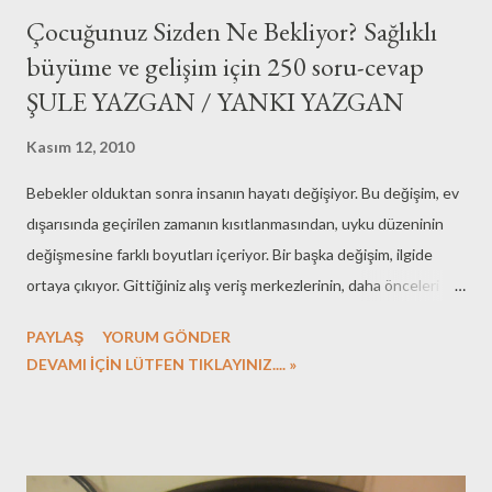
Çocuğunuz Sizden Ne Bekliyor? Sağlıklı
büyüme ve gelişim için 250 soru-cevap
ŞULE YAZGAN / YANKI YAZGAN
Kasım 12, 2010
Bebekler olduktan sonra insanın hayatı değişiyor. Bu değişim, ev
dışarısında geçirilen zamanın kısıtlanmasından, uyku düzeninin
değişmesine farklı boyutları içeriyor. Bir başka değişim, ilgide
ortaya çıkıyor. Gittiğiniz alış veriş merkezlerinin, daha önceleri
koşar adım uzaklaşılan, çocuklara yönelik mağazaların olduğu
PAYLAŞ
YORUM GÖNDER
bölümler dikkatli dikkatli dolaşılıyor. Okuduğunuz kitapların büyük
DEVAMI İÇİN LÜTFEN TIKLAYINIZ.... »
bölümü çocuk/bebek büyütme konulu olmaya başlıyor. Kitap
okumaya ayırdığınız zamanın azaldığını göz önüne alınca,
okunacak kitabın seçimi konusu daha bir önem kazanıyor.
Çocuğunuz sizden ne bekliyor? bu kısıtlı zamanda okunması