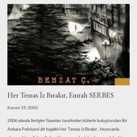
sahibi olmayı düşünenlere önerim bebekli bir aile ile bir tam gün
geçirmeleri :) Böylesi bir gün geçirmenin ülke nüfus artış hızını
dizginleyeceği kesin. Böyle yazdığıma bakıp çok bunalmış diyenler
için söyleyeyim. Bunaldığım zamanlar olsa bile bu yaşıma kadar
aldığım kararlar içerisinde en doğrusu çocuk sahibi olmak
diyebilirim. Takvime baktık, önümüzdeki şeker/ramazan bayramına
kadar uzun tatil yok :) Herkese iyi t...
Her Temas İz Bırakır, Emrah SERBES
Kasım 19, 2010
2006 yılında İletişim Yayınları tarafından bizlerle buluşturulan Bir
Ankara Polisiyesi alt başlıklı Her Temas İz Bırakır , heyecanla