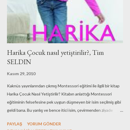
Harika Çocuk nasıl yetiştirilir?, Tim
SELDIN
Kasım 29, 2010
Kaknüs yayınlarından çıkmış Montessori eğitimi ile ilgili bir kitap
Harika Çocuk Nasıl Yetiştirilir? Kitabın anlattığı Montessori
eğitiminin felsefesine pek uygun düşmeyen bir isim seçilmiş gibi
geldi bana. Bu yanlış ve bence itici isim, çevirmenden ziyade
Seldin'in hatası gibi görünüyor. Kitabın orijinal ismi: How To Rise
PAYLAŞ
YORUM GÖNDER
an Amazing Child? Montessori'de kim diyenler için kısacık bilgi