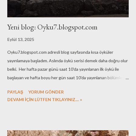
Yeni blog: Oyku7.blogspot.com
Eylül 13, 2025
Oyku7.blogspot.com adresli blog sayfasında kısa öyküler
yayınlamaya başladım. Aslında öykü serisi demek daha doğru olur
belki. Her hafta pazar günü saat 10'da yayınlanan ilk öykü ile
başlayan ve hafta boyu her gün saat 10'da yayınlanan bölümleri
ile süren, 7 günlük seriler. Serilerin özelliği, birbirine yakın
PAYLAŞ
YORUM GÖNDER
yerlerde ya da konseptlerde çektiğim fotoğraflara eşlik etmeleri.
DEVAMI İÇİN LÜTFEN TIKLAYINIZ.... »
Şimdiye kadar iki seri öykü yayınladım. Toplamda 14 öykü ediyor.
Yarından itibaren yeni seri başlıyor, siz kıymetli okuyucularım için
bir ön bilgi olsun, bu serinin adı Kadıköy. Bugün Kadıköy'ün çeşitli
yerlerinde çektiğim 7 fotoğraf eşliğinde yedi kısa öykü yer alacak,