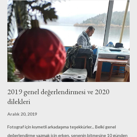
Hes-se olmalı. Bu kadar gereksiz bir yazıyı neden yazdım ben de
yazıyı bitirince düşündüm. Yanıtını bulamadım. Madem gereksiz,
neden yayınlıyorsun diye sormayın...
2019 genel değerlendirmesi ve 2020
dilekleri
Aralık 20, 2019
Fotograf için kıymetli arkadaşıma teşekkürler... Belki genel
değerlendirme yazmak için erken, senenin bitmesine 10 günden