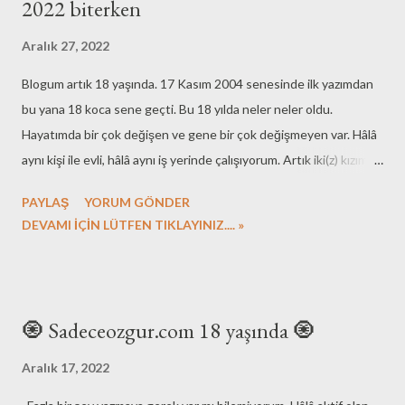
2022 biterken
Aralık 27, 2022
Blogum artık 18 yaşında. 17 Kasım 2004 senesinde ilk yazımdan
bu yana 18 koca sene geçti. Bu 18 yılda neler neler oldu.
Hayatımda bir çok değişen ve gene bir çok değişmeyen var. Hâlâ
aynı kişi ile evli, hâlâ aynı iş yerinde çalışıyorum. Artık iki(z) kızımız
var, artık yeni bir şehirde yaşıyoruz. Peki blogla ilgili neler değişti
PAYLAŞ
YORUM GÖNDER
derseniz, aslında pek de bir değişiklik yok. Hâlâ az okunan, çok
DEVAMI İÇİN LÜTFEN TIKLAYINIZ.... »
yazılan ve tek yazarlı bir blog. Hâlâ reklâm yok, olması da
düşünülmüyor... Bu sene 23 kitap notu eklemişim. Toplam kitap
sayısı 400 oldu. Sene ortalaması da 22'nin az üzerinde, ki benim
okuma hızıma uyan bir istatistik. Ayda ortalama 2 kitap...
🧿 Sadeceozgur.com 18 yaşında 🧿
Heyecanla, umutla girdiğimiz bir sene 2023. Cumhuriyetimizin
100. senesini kutlayacağız 29 Ekim'de... Şimdiden nice senelere...
Aralık 17, 2022
Herkese mutlu yıllar...