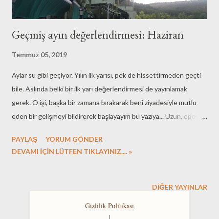
Geçmiş ayın değerlendirmesi: Haziran
Temmuz 05, 2019
Aylar su gibi geçiyor. Yılın ilk yarısı, pek de hissettirmeden geçti
bile. Aslında belki bir ilk yarı değerlendirmesi de yayınlamak
gerek. O işi, başka bir zamana bırakarak beni ziyadesiyle mutlu
eden bir gelişmeyi bildirerek başlayayım bu yazıya... Uzun, epey
uzun bir süredir istediğim ve erteleyip durduğum eski yazı
PAYLAŞ
YORUM GÖNDER
öğrenme projeme başladım. Nasıl başladım ve ne noktadayım
DEVAMI İÇİN LÜTFEN TIKLAYINIZ.... »
sorularınızı bir süre sormaya devam etmenizi rica ediyorum. Kitap
projesi, ilk günkü heyecan ve kararlılık ile sürüyor. Yeni kitap
almıyorum, mevcutları okuduğum da pek söylenemez 😌
DIĞER YAYINLAR
Sağolsun arkadaşlarım öyle güzel önerilerde bulunuyor ki, hiç
Gizlilik Politikası
bilmediğim yazarları keşfin mutluluğu içindeyim uzun süredir.
|