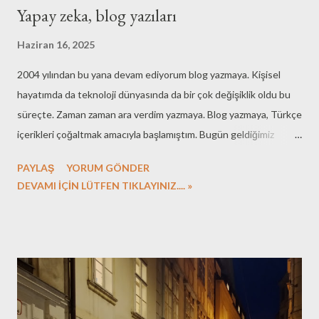
Yapay zeka, blog yazıları
Haziran 16, 2025
2004 yılından bu yana devam ediyorum blog yazmaya. Kişisel
hayatımda da teknoloji dünyasında da bir çok değişiklik oldu bu
süreçte. Zaman zaman ara verdim yazmaya. Blog yazmaya, Türkçe
içerikleri çoğaltmak amacıyla başlamıştım. Bugün geldiğimiz
noktada ise özgün içerikleri çoğaltmak gibi bir hedef ile devam
PAYLAŞ
YORUM GÖNDER
ediyorum yazmaya. Bir çok işin yapay zeka araçlarına yaptırıldığı
DEVAMI İÇİN LÜTFEN TIKLAYINIZ.... »
günümüz dünyasında, özgün içerik bulmak zorlaşıyor. İlk başlarda
heyecan verici görünen yapay zeka tarafından oluşturulan
içerikler, bir noktadan sonra birbirinin kopyası hâline dönüşüyor.
Büyük olasılıkla bu sorunu aşacak araçlar da çıkacaktır. Farklı
konularda, yapay tatlardan ari içeriklere ulaşmak isterseniz tek
yapmanız gereken SadeceOzgur sayfasına ulaşmak. Bu yazıyla
birlikte, bundan sonra yapay zeka destekli hiçbir içeriğin blog