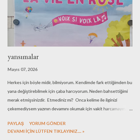
yansımalar
Mayıs 07, 2026
Herkes için böyle midir, bilmiyorum. Kendimde fark ettiğimden bu
yana değiştirebilmek için çaba harcıyorum. Neden bahsettiğimi
merak etmişsinizdir. Etmediniz mi? Onca kelime ile ilginizi
çekemediysem yazının devamını okumak için vakit harcamayın.
Merak edenleri ise fazla bekletmeyeyim. Yazının başlığını
PAYLAŞ
YORUM GÖNDER
irdeleyeceğim, ama önce biraz geriye gidelim. Bir şeyleri yapmak
DEVAMI İÇİN LÜTFEN TIKLAYINIZ.... »
tek başına yeterli gelmiyor çoğu kez. Gördüğüm, duyduğum,