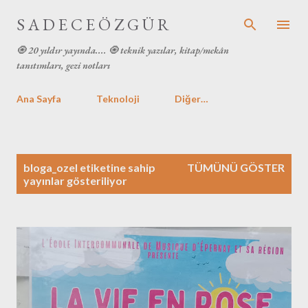
Ana içeriğe atla
S A D E C E Ö Z G Ü R
🧿 20 yıldır yayında.... 🧿 teknik yazılar, kitap/mekân
tanıtımları, gezi notları
Ana Sayfa
Teknoloji
Diğer…
K
bloga_ozel
etiketine sahip
TÜMÜNÜ GÖSTER
a
yayınlar gösteriliyor
y
ı
t
l
a
r