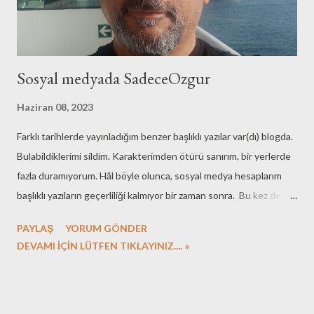
Sosyal medyada SadeceOzgur
Haziran 08, 2023
Farklı tarihlerde yayınladığım benzer başlıklı yazılar var(dı) blogda.
Bulabildiklerimi sildim. Karakterimden ötürü sanırım, bir yerlerde
fazla duramıyorum. Hâl böyle olunca, sosyal medya hesaplarım
başlıklı yazıların geçerliliği kalmıyor bir zaman sonra. Bu kez de
muhtemelen farklı olmayacak ama gene de epeydir böyle bir
PAYLAŞ
YORUM GÖNDER
paylaşım yapmadığımı görünce, güncel adresleri vereyim dedim:
DEVAMI İÇİN LÜTFEN TIKLAYINIZ.... »
Facebook Instagram Youtube LinkedIn Google Maps