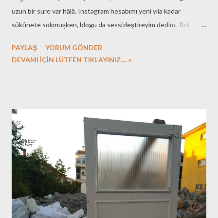
uzun bir süre var hâlâ. Instagram hesabımı yeni yıla kadar
sükûnete sokmuşken, blogu da sessizleştireyim dedim. Bol
kitaplı - bol huzurlu bir sene oldu 2019. Yeni yazarlarla tanıştığım,
PAYLAŞ
YORUM GÖNDER
edebiyat dünyasının büyüklüğüne nazaran okuyabileceğim
DEVAMI İÇİN LÜTFEN TIKLAYINIZ.... »
eserlerin azlığını görüp üzüldüğüm, bu sınırlı zamana
sığdırılabilecek eserleri iyi seçmenin önemini kavradığım ve bu
seçimde yardımcı olan arkadaşlarımın varlığı karşında şükran
duyduğum bir sene oldu 2019. Kasım 2019 ile birlikte 16
yaşından gün alan blogumun tarihinde ilk kez sene başı hedefler
koyup, ardından her ay durum değerlendirmeleri yayınladım.
Hedefler yazısını yayınlarken, bakalım kaç ay sürecek diye
düşünüyordum, bu durum değerlendirmelerini yazmam. Oysa, 11
adet değerlendirme yayınladım. 12. değerlendirme, yeni yılda, bir
terslik olmaz ise... 2020 dilekleri ise, aslında doğrusu dileği, tek k...