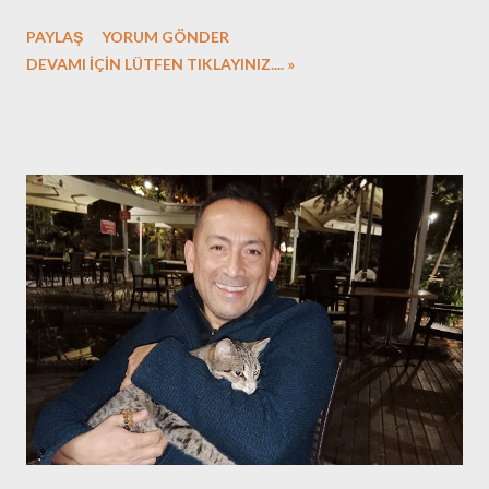
gerçekleşmeyen büyük planlarım yok, uzun zamandır. Çünkü
PAYLAŞ
YORUM GÖNDER
gerçekten plan yapmayanlardanım. Öyle arada gaza gelip bir
DEVAMI İÇİN LÜTFEN TIKLAYINIZ.... »
şeyler çiziktirdiğim olduysa bile bunlar gerçekleşmese dünyanın
sonunu getirmeyecek türden. Dönüp 2009'u, ki bizim için büyük
sevinçler ve endişeler yılı olmuştu, uğurlamaya hazırlandığımız
tarihlerde yazdığım yazıyı okudum. Aklıma Kayahan'ın söylediği
şarkı geldi: Değişen hiç bir şey yok sevdiceğim. Bir telaş, bir
heyecan yollardayız... Biz yetişkinler için pek bir şeyin
değişmemesi üzünülecek bir durum değil aslında. Malum, yaşımız
kemale (ne ise o artık) yaklaşırken değişimler olumsuz oluyor
çoğunlukla. Bebeklere ise her gün mucizeler getiriyor. Koltukta
desteklerle oturmalardan, desteksiz oturmaya, sürünüp
yuvarlanmadan, emeklemeye...