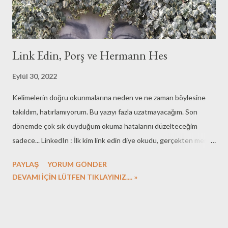
Link Edin, Porş ve Hermann Hes
Eylül 30, 2022
Kelimelerin doğru okunmalarına neden ve ne zaman böylesine
takıldım, hatırlamıyorum. Bu yazıyı fazla uzatmayacağım. Son
dönemde çok sık duyduğum okuma hatalarını düzelteceğim
sadece... LinkedIn : İlk kim link edin diye okudu, gerçekten merak
ediyorum. Site Türkçe arayüze sahip diye mi böyle yerleşti
PAYLAŞ
YORUM GÖNDER
acaba? Doğrusu Linkt-in diye okunmalı. Bağlı, anlamında...
DEVAMI İÇİN LÜTFEN TIKLAYINIZ.... »
Porsche : Bu Alman markası, bu marka araç sahiplerinin bir
bölümü de dahil olmak üzere, porş olarak okunuyor. Oysa por-şe
diye okunmalı. Hermann Hesse : Demian ve Bozkırkurdu gibi kült
romanların yazarının soyadı çoğunlukla Hes diye okunuyor. Oysa