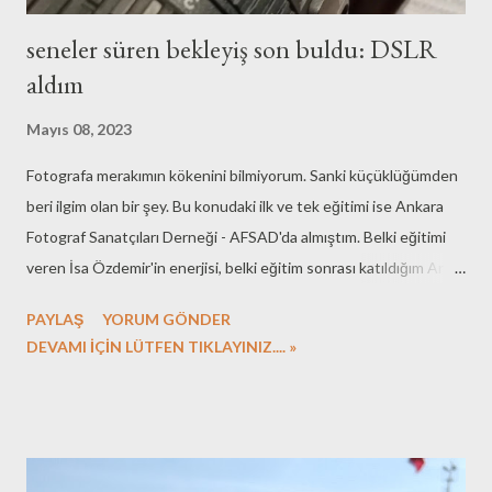
seneler süren bekleyiş son buldu: DSLR
aldım
Mayıs 08, 2023
Fotografa merakımın kökenini bilmiyorum. Sanki küçüklüğümden
beri ilgim olan bir şey. Bu konudaki ilk ve tek eğitimi ise Ankara
Fotograf Sanatçıları Derneği - AFSAD'da almıştım. Belki eğitimi
veren İsa Özdemir'in enerjisi, belki eğitim sonrası katıldığım Arşiv
atölyesinin yürütücüsü Berrin Cerrahoğlu'nun motive edici
PAYLAŞ
YORUM GÖNDER
yaklaşımı nedeniyle AFSAD sonrası bir şekilde hep hayatımda
DEVAMI İÇİN LÜTFEN TIKLAYINIZ.... »
oldu fotograf. Karanlık odada İlford filmlerin banyosunu da
yaptım, multi grade kartlara baskı da aldım. O zamanlar manuel ve
filmli fotograf makinesi kullanıyordum. Sonra bir SLR makine
aldım, sene sanırım 1997 olsa gerek. Nikon F50 ile de çok kareler
çektim, hâlâ negatifleri duruyor. O dönem aldığım 35-80 ve 80-