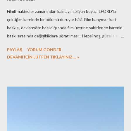
Filmli makineler zamanından kalmayım. Siyah beyaz ILFORD'la
çektiğim karelerin bir bölümü duruyor hâlâ. Film banyosu, kart
baskısı, deklanşöre basıldığı anda film üzerine sabitlenen karenin
baskı sırasında değişikliklere uğratılması... Hepsi hoş, güzel anılar
oldu artık. Başlıktaki soruyu, neden fotograf çekiyoruz sorusunu
PAYLAŞ
YORUM GÖNDER
son zamanlarda daha çok soruyorum. Bulduğum bir kaç yanıt var.
DEVAMI İÇİN LÜTFEN TIKLAYINIZ.... »
Sizlerin yorumlarını da merak ediyorum. İşte benim yanıtlarım:
İleride dönüp o anı hatırlamak için. Orada bulunduğumuzu
göstermek için. Herkes çektiği için.