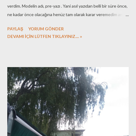
verdim. Modelin adı, pre-yazı . Yani asıl yazıdan belli bir süre önce,
ne kadar önce olacağına henüz tam olarak karar veremedim ama
ilk denemede bu süre 15 gün olacak, yazının konusunu blogda
PAYLAŞ
YORUM GÖNDER
duyuracağım ve bu duyuru yazısının, bir yerde pre-yazının, altına
DEVAMI İÇİN LÜTFEN TIKLAYINIZ.... »
bu konuda merak ettiklerinizi - sormak istediklerinizi yazmanızı
rica edeceğim. 15 gün sonrasında, sizin sorularınızın yanıtlarını da
içeren, asıl yazıyı yayınlayacağım. İlk konu, blogda en fazla
bahsettiğim: "Sayısal karasal televizyon yayıncılığı." Yüzden fazla
yazı da yazsam, teknoloji geliştiği, hayat değiştiği için, hâlâ
yazacak şeyler bulabiliyorum :) O zaman, 15 günlük süremiz
başlasın... Bir terslik olmazsa, 27 Temmuz, bilemediniz Ağustos
başı, Sayısal Karasal Televizyon Yayıncılığı başlıklı yazım, sizlerin
bu yazı altına göndereceğiniz soruların da yanıtları ile, karşın...