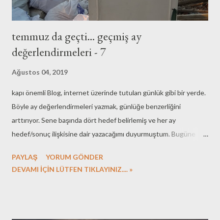
temmuz da geçti... geçmiş ay
değerlendirmeleri - 7
Ağustos 04, 2019
kapı önemli Blog, internet üzerinde tutulan günlük gibi bir yerde.
Böyle ay değerlendirmeleri yazmak, günlüğe benzerliğini
arttırıyor. Sene başında dört hedef belirlemiş ve her ay
hedef/sonuç ilişkisine dair yazacağımı duyurmuştum. Bugüne
kadar, zaman zaman gecikmeler olsa bile, aylık gelişimi özetledim.
PAYLAŞ
YORUM GÖNDER
Aslında temmuz, haziran ayından farklı geçmedi. Ağustos ise,
DEVAMI İÇİN LÜTFEN TIKLAYINIZ.... »
yeni dönem hazırlıkları ile geçecek gibi. Temmuz, benim algılamam
ile, yazın son ayı. Ağustos ayının ikinci yarısından itibaren yeni
okul dönemi başlamış gibi oluyor, alış verişler, servis kayıtları,
unutulan ödev-çalışma-kurs sarmalının hatırlanması. Bu yıl, bir