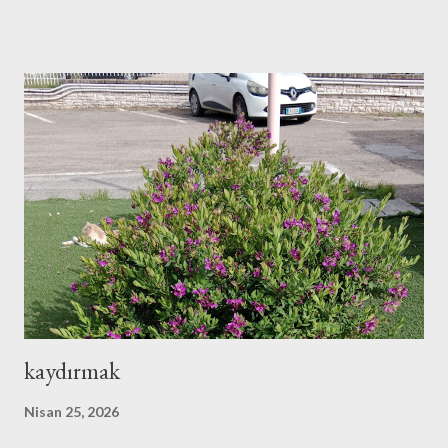
okuduğum, yaptığım "şey"leri anlatmak, paylaşmak istiyorum.
Blog yazmaya başladığım senelerde, yani bu yazıyı okuyanlardan
20 yaşından küçük olanlarınız henüz doğmamışken, internette
Türkçe içerik azlığına çözüm gibi ulvi bir amaç uydurmuştum,
neden yazıyorsun diye soranlara. Dönüp baktığımda aslında o
gün de bugün gibi yapıp ettiklerimin başkalarından yansımalarını
arıyormuşum. Yansıma... Ne garip ve bir o kadar da ele verici bir
kelime. Eskiden, internete modemlerin cızırtılı sesleriyle
bağlandığımız, ekranların henüz cebimize girmediği zama...
kaydırmak
Nisan 25, 2026