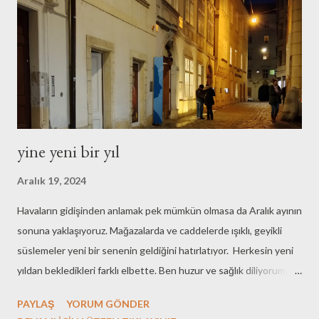
sayfamda yer almayacağını duyuruyorum.
yine yeni bir yıl
Aralık 19, 2024
Havaların gidişinden anlamak pek mümkün olmasa da Aralık ayının
sonuna yaklaşıyoruz. Mağazalarda ve caddelerde ışıklı, geyikli
süslemeler yeni bir senenin geldiğini hatırlatıyor. Herkesin yeni
yıldan bekledikleri farklı elbette. Ben huzur ve sağlık diliyorum,
tüm insanlık için. 2025 yılı içinde her hafta en az bir blog yazısı
PAYLAŞ
YORUM GÖNDER
eklemeyi kendime hedef olarak koydum. Bu yazıların belirli bir