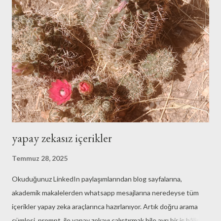
yarından itibaren 7 gün boyunca, saat 10'da oyku7.blogspot.com
adresli blog sayfasında. Öykülerdeki karakterler, anlattıkları, olay
örgüsü vb. tamamen kurgu. Gerçek hayattaki kişi ve olaylarla
bağlantısı tesadüften ibaret. İlginizi çekerse aynı öyküler ve
fotoğraflar oyku7.blogspot adresli Instagram hesabında da
yayınlanıyor...
yapay zekasız içerikler
Temmuz 28, 2025
Okuduğunuz LinkedIn paylaşımlarından blog sayfalarına,
akademik makalelerden whatsapp mesajlarına neredeyse tüm
içerikler yapay zeka araçlarınca hazırlanıyor. Artık doğru arama
cümlesi, prompt, ile yapay zekayı çalıştırmak bile ayrı bir iş hâline