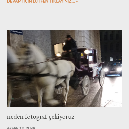
DEVAMI İÇİN LÜTFEN TIKLAYINIZ.... »
konusu olmayacak. Doğaçlama, aklıma gelenler, aklıma takılanlar.
Video izlemektense okumayı tercih edenlerdenseniz, beklerim
bloguma. Yazıları, çeşitli tarihlerde farklı mekânlarda çektiğim
fotograflar süsleyecek. Bir de sürpriz bekliyor, 2025 yılında
okurlarımı. Umarım beğenirsiniz...
neden fotograf çekiyoruz
Aralık 10, 2024