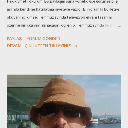
Pek kıymetli okurum, Bu paylaşım sana yönelik gibi görünse bile
aslında kendime hatırlatma niyetiyle yazıldı. Biliyorum ki bu iletiyi
okuyan hiç kimse, Temmuz ayında televizyon ekranı tasarımı
üzerine bir yazı yayınlanacağını öğrenip, Temmuz ayında bu bilgiyi
hatırlayıp, bakalım ne yazmış Özgür diye bloga gelmeyecek.
PAYLAŞ
YORUM GÖNDER
Dediğim gibi, kendime notları sizlerle paylaşıp, hep şikayet
DEVAMI İÇİN LÜTFEN TIKLAYINIZ.... »
ettiğim ancak değiştirmek için hiç çaba göstermediğim
üşengeçliğimden kurtulabilme aracı. Düşünüyorum öyleyse varım
sözünü üşeniyorum öyleyse yarın diye çeviren bir tişörtüm bile
var. Lafı fazla uzatmadan gelelim yaz aylarının konularına: Her ay
enaz iki yeni kitap notu eklenecek. Bugünden belli olanları
sıralayayım: Kâmuran Şipal / Gece Lambalarının Işığında - Toplu
Öyküler Ece Temelkuran / Sinyorita Biz Burada Devrim Yapıyoruz.
Prof. Dr. Asker Kartarı / Kültür, Farklılık ve İletişim - Kültürlerarası
İletişimin Kavramsal Dayanakları Gül Işık / İspanya: Bir Başka
Avrupa Her ay İstanbul'da pek bilinmeyen b...