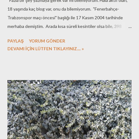
Fazla bir şey yazmaya gerek var mı bilemiyorum. Hâlâ aktif olan,
18 yaşında kaç blog var, onu da bilemiyorum. "Fenerbahçe-
Trabzonspor maçı öncesi" başlığı ile 17 Kasım 2004 tarihinde
merhaba demiştim. Arada kısa süreli kesintiler olsa bile, 398
kitap notu, 369 teknik etiketli yazı, 137 gezi notuyla en önemlisi
PAYLAŞ
YORUM GÖNDER
benim kişisel arşivim oldu... Sadeceozgur.blogspot.com olarak
DEVAMI İÇİN LÜTFEN TIKLAYINIZ.... »
başlamıştı macera... Bugün aynı hizmet sağlayıcı ile devam
ediyorum yolculuğa, artık kendi alan adım da var.... Daha ne kadar
devam eder diye sorarsanız, uzunca süredir kaç kişi okuyor diye
bakmıyorum, zaten öyle yorumlarla dolu değil yazdıklarım. Sözün
özü, birileri okur mu diye düşünerek yazmıyorum... Sıkılana kadar
yazacağım, Sıkılınca ara vereceğim, Sonra, gene yazacağım... Siz
de okursanız, Okumak istediklerinizi yazarsanız, Daha da keyifli
olur yolculuk... Nice senelere... 🧿