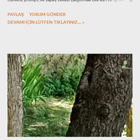
dönüşmüş durumda. Neredeyse tüm içeriklerin hazırlanmasında
PAYLAŞ
YORUM GÖNDER
yapay zeka kullanılıyorken, akıntıya kürek çekmek gibi bir işe
DEVAMI İÇİN LÜTFEN TIKLAYINIZ.... »
soyunmak, yapay zeka kullanmadan yazılar oluşturmaya
çabalamak pek akıllıca değil diye düşünülebilir ilk bakışta. Oysa
blog yazmanın en keyifli yanı, duygu ve düşüncelerini kendi
kelimelerinle not etmek ve bir süre geçtikten sonra dönüp onları
okumak. O günlerde neler hissettiğini hatırlamak. Yapay zeka ile
oluşturulan içeriklerde alamayacağınız bir tat. Bu yüzden, arada
yazım hataları olsa da, kimi zaman okunması zor olsa da kendi
zekam ile oluşturmaya devam edeceğim. Bu kararımı paylaştığım
16 Haziran öncesi içeriklerin kimilerindeki yapay zeka katkılarını
ise düzelmeden korumaya karar verdim. ...