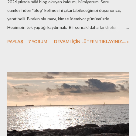
2026 yılında hâlâ blog okuyan kaldı mı, bilmiyorum. Soru
cümlesinden "blog" kelimesini çıkartabileceğimizi düşününce,
yanıt belli. Bırakın okumayı, kimse izlemiyor günümüzde.
Hepimizin tek yaptığı kaydırmak. Bir sonraki daha farklı olur
umudu mu bilinmez, "akıllı" cihazların karşısında giderek
PAYLAŞ
7 YORUM
DEVAMI İÇİN LÜTFEN TIKLAYINIZ.... »
"akılsızlaşan" bizler, kaydırmadan duramıyoruz. Karşımızda bizi
bizden iyi tanıyan algoritmalar... Fazlasıyla savunmasız, çaresiz,
bezgin... Biteviye kaydırıyoruz. Kaydırdığımız şeyin ne olduğunun
da bir önemi kalmadı aslında. Bir saniye önce dünyanın öbür
ucundaki bir felakete üzülüyor, yarım saniye sonra bir kedinin
komik düşüşüne gülümsüyor, hemen ardından hiç tanımadığımız
birinin filtrelerle kusursuzlaştırılmış sahte hayatına iç geçiriyoruz.
Duygularımız bile bizim değil artık; ekrandaki piksellerin hızına
yetişmeye çalışan, sürekli vites değiştirmekten motoru yakmış
birer mekanizmaya dönüştük. Bilgi, eğlence, trajedi ve komedi...
Hepsi birbirine karıştı ve ayn...