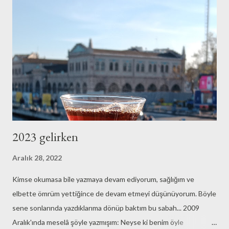
200 objektiflerle "Nikoncu" olsam da Canon'a ve "Canoncu"lara
saygıda kusur etmedim. Aradan seneler geçti bu anlattıklarımın
üzerinden. Bir kaç sabit objektifli ilk seri dijital makine sonrası
önemli bir karar aşamasına geldiğimi fark ettim. Üç yoldan birisini
seçecekt...
2023 gelirken
Aralık 28, 2022
Kimse okumasa bile yazmaya devam ediyorum, sağlığım ve
elbette ömrüm yettiğince de devam etmeyi düşünüyorum. Böyle
sene sonlarında yazdıklarıma dönüp baktım bu sabah... 2009
Aralık'ında meselâ şöyle yazmışım: Neyse ki benim öyle