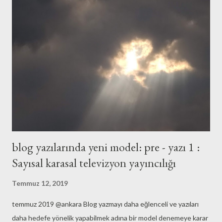
ölçüde başladığım eski alfabeyi öğrenme çalışmasını sürdürmek
ve senelerdir içimde ukte olarak kalan bağlama çalabilmek için
uğraşacağım. Hedefler nasıl gidiyor derseniz, Yeni kitap
almamaya devam. Arkadaşlarım ve kütüphane sağolsun, satın
almadan da bir çok farklı kitap okuyorum. Daha nitelikli teknik
yazı istediğim kadar iyi...
blog yazılarında yeni model: pre - yazı 1 :
Sayısal karasal televizyon yayıncılığı
Temmuz 12, 2019
temmuz 2019 @ankara Blog yazmayı daha eğlenceli ve yazıları
daha hedefe yönelik yapabilmek adına bir model denemeye karar