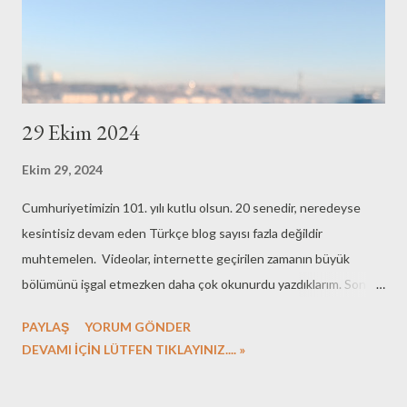
29 Ekim 2024
Ekim 29, 2024
Cumhuriyetimizin 101. yılı kutlu olsun. 20 senedir, neredeyse
kesintisiz devam eden Türkçe blog sayısı fazla değildir
muhtemelen. Videolar, internette geçirilen zamanın büyük
bölümünü işgal etmezken daha çok okunurdu yazdıklarım. Son
dönemde yazılarımın sıklığı azalsa bile blogu açık tutmayı
PAYLAŞ
YORUM GÖNDER
sürdüreceğim. Eskiden izlediğim filmler ile ilgili bir şeyler de
DEVAMI İÇİN LÜTFEN TIKLAYINIZ.... »
yazardım. MUBİ platformunda izlediğim Faruk'u önererek
bitireyim. Nice 101 senelere...