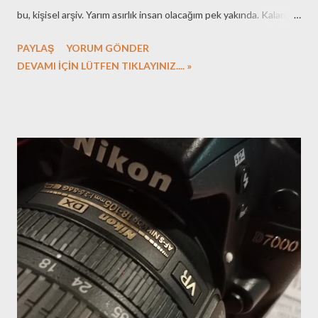
bu, kişisel arşiv. Yarım asırlık insan olacağım pek yakında. Kalan
ömrüm, büyük olasılıkla, yaşadığımdan kısa. Yani ömrü bir maça
PAYLAŞ
YORUM GÖNDER
benzetirsek, ikinci yarı çoktan başladı muhtemelen. Elbette ne
DEVAMI İÇİN LÜTFEN TIKLAYINIZ.... »
kadar yaşayacağımızı bilemediğimiz gibi ne yaşayacağımıza dair de
bilgimiz yok. Ancak hevesimiz olabilir. Kalan ömürde neler
yapmak isterim diye bir düşündüm bu sabah, dışarıda horoz
ötüşleri, köpek havlamaları ve en baskın olan, kuş cıvıltıları
eşliğinde bir İstanbul sabahında: Medya dünyasına yönelik
teknolojik gelişmeleri takip etmek, Öğrendiklerimi, dilim
döndüğünce, konuyla ilgisi ve bilgisi olmayanların da anlayacağı
bir basitlikte blogumda paylaşmak, Çocuklarımın keyifli ve
huzurlu bir ortamda yaşamalarını sağlamak için gerekli adımları
atmak, Osmanlıca öğrenmeye devam etmek, İspanyolcamı
ilerletmek,...