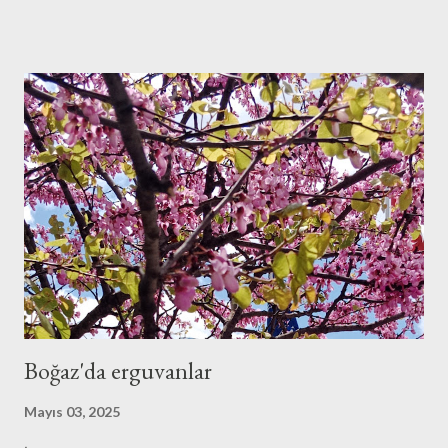
Kulesi ve şehri yıkayan yağmuru tek karede sabitlemeye
çalıştığım fotoğraf için aynı özen ve sabrı gösterdim mi
bilemiyorum.
Boğaz'da erguvanlar
Mayıs 03, 2025