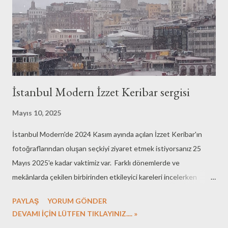
İstanbul Modern İzzet Keribar sergisi
Mayıs 10, 2025
İstanbul Modern'de 2024 Kasım ayında açılan İzzet Keribar'ın
fotoğraflarından oluşan seçkiyi ziyaret etmek istiyorsanız 25
Mayıs 2025'e kadar vaktimiz var. Farklı dönemlerde ve
mekânlarda çekilen birbirinden etkileyici kareleri incelerken
Keribar'ın notlarını okumayı ihmal etmeyin. İyi fotoğrafın, belki de
PAYLAŞ
YORUM GÖNDER
herşeyin "iyi"si için geçerli olan, özen ve sabır gerektirdiğinin
DEVAMI İÇİN LÜTFEN TIKLAYINIZ.... »
kanıtı gibiydi sergi. İstanbul Modern'in terasında martı, Galata