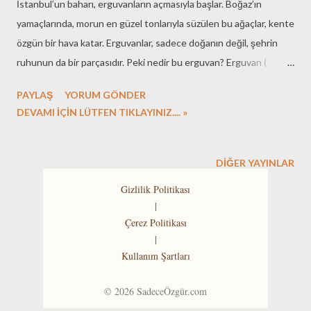
İstanbul’un baharı, erguvanların açmasıyla başlar. Boğaz’ın
yamaçlarında, morun en güzel tonlarıyla süzülen bu ağaçlar, kente
özgün bir hava katar. Erguvanlar, sadece doğanın değil, şehrin
ruhunun da bir parçasıdır. Peki nedir bu erguvan? Erguvan (
Cercis siliquastrum ), Akdeniz iklimine özgü, ilkbaharda mor-
PAYLAŞ
YORUM GÖNDER
pembe çiçekler açan bir ağaçtır. Anadolu'da yüzyıllardır bilinen bu
DEVAMI İÇİN LÜTFEN TIKLAYINIZ.... »
ağaç, hem mitolojik hem de kültürel anlamda derin semboller
taşır. İstanbul Boğazı çevresinde doğal olarak yetişen ender
türlerden biridir. Erguvanın İstanbul’daki Yeri Erguvan, Bizans’tan
DIĞER YAYINLAR
Osmanlı’ya kadar pek çok dönemde İstanbul’da zarafetin ve
Gizlilik Politikası
geçiciliğin simgesi olmuştur. Rivayetlere göre Bizanslılar erguvanı
|
imparatorlukla özdeşleştirirken, Osmanlı’da "erguvan cemiyetleri"
Çerez Politikası
adı verilen bahar eğlenceleri düzenlenirmiş. Osmanlı döneminde
|
Kullanım Şartları
saray mensupları, Boğaz kıyılarındaki yalılarından erguvanların
açmasını izler, bu manzarayı şiirlerle ölümsüzleştirirdi. Erguvan
©
2026
SadeceÖzgür.com
Nerelerde Görülür? ...