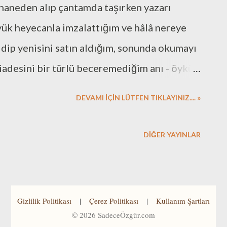
haneden alıp çantamda taşırken yazarı
yük heyecanla imzalattığım ve hâlâ nereye
ip yenisini satın aldığım, sonunda okumayı
adesini bir türlü beceremediğim anı - öykü
İ. Paragraf gibi cümleler benim tarzım değil.
DEVAMI İÇİN LÜTFEN TIKLAYINIZ.... »
el tarzını göstermek için özellikle kurdum.
ulak tırmalayıcı oluyor, ama itiraf ediyorum
DIĞER YAYINLAR
unca rahatsız edici olmuyor. Şişli'nin
şılaştığı ya da kurgusal karakterlerin
raya mekânların fotografları da eklenmiş.
Gizlilik Politikası
|
Çerez Politikası
|
Kullanım Şartları
 eserlerde fotograf iyi durmuyor. Matbaacı
©
2026
SadeceÖzgür.com