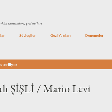
Ana içeriğe atla
mekân tanıtımları, gezi notları
lar
Söyleşiler
Gezi Yazıları
Denemeler
steriliyor
alı ŞİŞLİ / Mario Levi