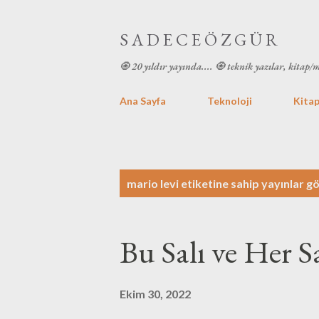
S A D E C E Ö Z G Ü R
🧿 20 yıldır yayında.... 🧿 teknik yazılar, kitap/
Ana Sayfa
Teknoloji
Kitap
K
mario levi
etiketine sahip yayınlar gö
a
y
Bu Salı ve Her S
ı
t
Ekim 30, 2022
l