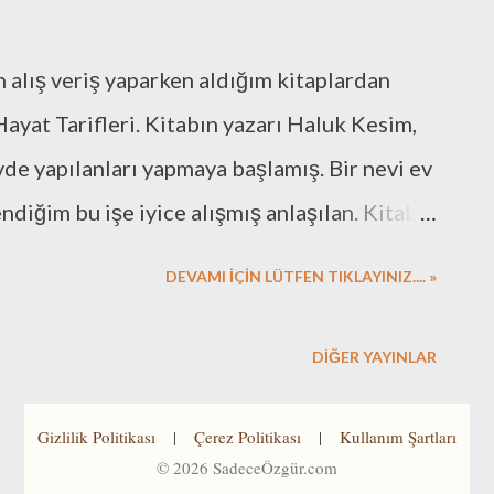
n alış veriş yaparken aldığım kitaplardan
ayat Tarifleri. Kitabın yazarı Haluk Kesim,
vde yapılanları yapmaya başlamış. Bir nevi ev
diğim bu işe iyice alışmış anlaşılan. Kitabı
 google'da aradım ve gördüm ki benim
DEVAMI İÇİN LÜTFEN TIKLAYINIZ.... »
r, ev erkeğinden adlı bir seri oluşmuş :)
 eminim ki tarifler kitabı gibi kolay okunur,
DIĞER YAYINLAR
Yemek yapmayı seven erkeklerden birisi
ım basit yemeklerin tariflerini o dönem
Gizlilik Politikası
|
Çerez Politikası
|
Kullanım Şartları
©
2026
SadeceÖzgür.com
nde yayınlardım. Hatta bloguma da eski