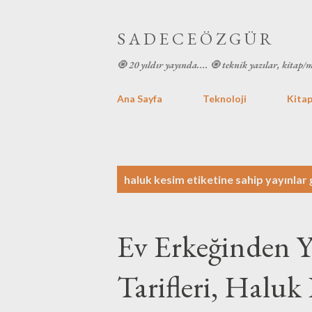
S A D E C E Ö Z G Ü R
🧿 20 yıldır yayında.... 🧿 teknik yazılar, kitap/
Ana Sayfa
Teknoloji
Kitap
K
haluk kesim
etiketine sahip yayınlar 
a
y
Ev Erkeğinden 
ı
t
Tarifleri, Haluk
l