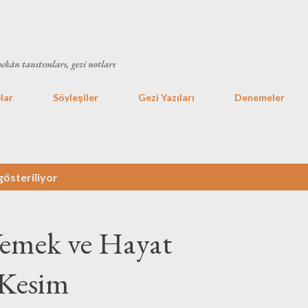
Ana içeriğe atla
mekân tanıtımları, gezi notları
lar
Söyleşiler
Gezi Yazıları
Denemeler
gösteriliyor
Yemek ve Hayat
 Kesim