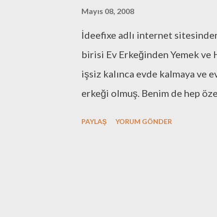
a
Mayıs 08, 2008
r
İdeefixe adlı internet sitesinde
birisi Ev Erkeğinden Yemek ve H
işsiz kalınca evde kalmaya ve e
erkeği olmuş. Benim de hep özen
okuduktan sonra yazarın ismini
PAYLAŞ
YORUM GÖNDER
okuduğum taritlerden sonra yaza
Aşk masalları ve sanal sohbetler
sohbet havasında yazılmıştır. 
olarak, bir dönem ben de yaptığ
sahibi olduğum internet sitesi