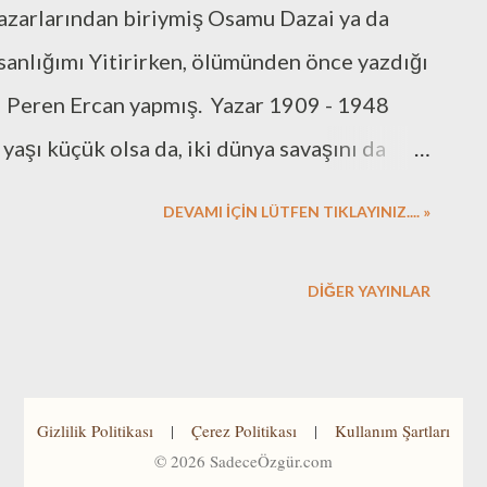
azarlarından biriymiş Osamu Dazai ya da
sanlığımı Yitirirken, ölümünden önce yazdığı
ni Peren Ercan yapmış. Yazar 1909 - 1948
 yaşı küçük olsa da, iki dünya savaşını da
rı buradan okuyabilirsiniz. İnsanlığımı
DEVAMI İÇİN LÜTFEN TIKLAYINIZ.... »
ak otobiyografik özellikleri oldukça baskın
yınları, eserin sonuna Mark Gilbeau'nun
DIĞER YAYINLAR
n çevrilen bir Sonsöz eklemiş. Romanı
anızı öneririm. Toplumla uyumlu yaşamak,
 bireyler için daha zor. Dazai de ömrü
Gizlilik Politikası
|
Çerez Politikası
|
Kullanım Şartları
ş. Teselliyi kimi zaman alkolde kimi zaman
©
2026
SadeceÖzgür.com