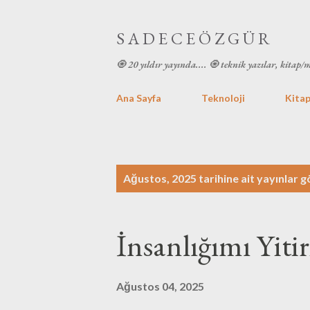
S A D E C E Ö Z G Ü R
🧿 20 yıldır yayında.... 🧿 teknik yazılar, kitap/
Ana Sayfa
Teknoloji
Kitap
K
Ağustos, 2025 tarihine ait yayınlar g
a
y
İnsanlığımı Yit
ı
t
Ağustos 04, 2025
l