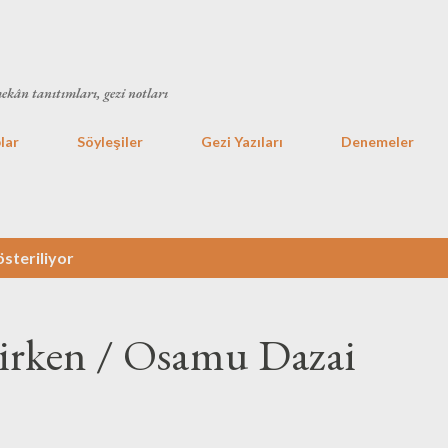
Ana içeriğe atla
mekân tanıtımları, gezi notları
lar
Söyleşiler
Gezi Yazıları
Denemeler
österiliyor
irirken / Osamu Dazai