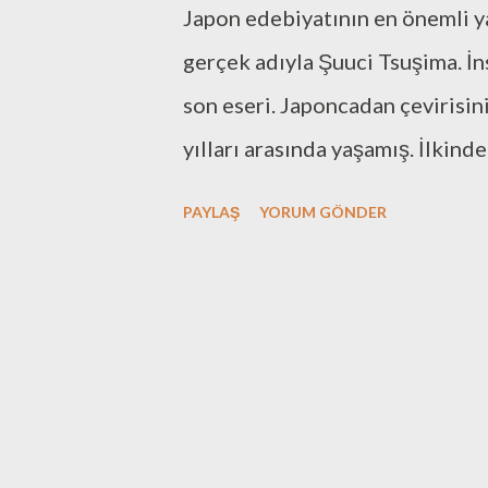
Japon edebiyatının en önemli y
a
r
gerçek adıyla Şuuci Tsuşima. İn
son eseri. Japoncadan çevirisi
yılları arasında yaşamış. İlkinde
görmüş. Hayatına dair ayrıntıla
PAYLAŞ
YORUM GÖNDER
Yitirirken bir kurgu roman, anc
olan bir kurgusu var. İthaki ya
yazdığı ve Elif Kılıç tarafında
bitirmeden bu sonsözü okumam
sıradışı yeteneklere sahip olan
boyunca bu zorluklarla boğuşmu