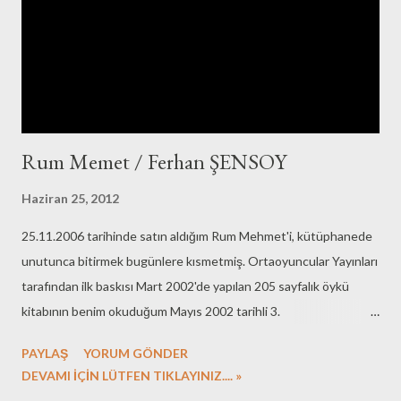
Rum Memet / Ferhan ŞENSOY
Haziran 25, 2012
25.11.2006 tarihinde satın aldığım Rum Mehmet'i, kütüphanede
unutunca bitirmek bugünlere kısmetmiş. Ortaoyuncular Yayınları
tarafından ilk baskısı Mart 2002'de yapılan 205 sayfalık öykü
kitabının benim okuduğum Mayıs 2002 tarihli 3.
baskısıydı. Fotografa dikkat etmeyenler için kısa bir açıklama
PAYLAŞ
YORUM GÖNDER
yapayım: 25.11.2006 tarihinde İstanbul İstiklal Caddesi'ndeki
DEVAMI İÇİN LÜTFEN TIKLAYINIZ.... »
SES tiyatrosunda Ferhangi Şeyler'in 1588. oyununu izledim.