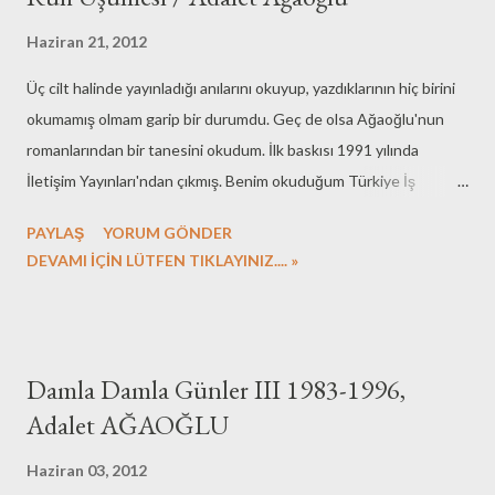
başlıklarındaki harfler, yazanların isimlerinin baş harfleri. Neyse,
romanı okumamışları düşünerek daha fazla ayrıntı yazmayayım.
Haziran 21, 2012
Ortalarına kadar heyecanla okuyup sonra, tahmin ettiğim gibi mi
Üç cilt halinde yayınladığı anılarını okuyup, yazdıklarının hiç birini
bitecek düşüncesiyle devam edip, böyle de bitmez ki diye
okumamış olmam garip bir durumdu. Geç de olsa Ağaoğlu'nun
sonlandırdığım bir roman oldu.
romanlarından bir tanesini okudum. İlk baskısı 1991 yılında
İletişim Yayınları'ndan çıkmış. Benim okuduğum Türkiye İş
Bankası Kültür Yayınları'ndan, Nisan 2007 tarihli 11. baskısıydı.
PAYLAŞ
YORUM GÖNDER
119 sayfalık roman, yazar tarafından "Oda Romanı" olarak
DEVAMI İÇİN LÜTFEN TIKLAYINIZ.... »
tanımlanmış. Öğlen yemeğini kalabalık bir lokantada yemeğe
niyetli, birbirini tanımayan, kalabalık yüzünden aynı masayı
paylaşmak durumunda kalan kadın ile erkeğin hikayesi Ruh
Üşümesi. Bir iki saat içinde yaşanıyor her şey. Elbette
Damla Damla Günler III 1983-1996,
kahramanların hayal dünyalarının zamanını hesaba katmazsak.
Adalet AĞAOĞLU
Farklı bir teknik denemiş Ağaoğlu bu romanı kaleme almaya karar
verdiğinde. Okuması, klasik roman akışına alışmışlar için biraz
Haziran 03, 2012
zorlayıcı. İşin doğrusu bu romanı ilk yayınlandığında edinmiş ama