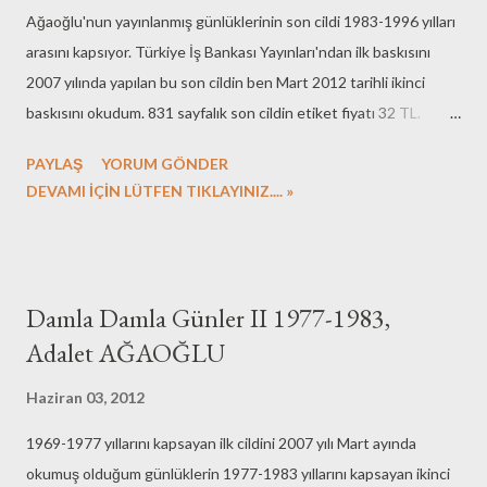
Ağaoğlu'nun yayınlanmış günlüklerinin son cildi 1983-1996 yılları
bir türlü ilerleyemeyip bırakmıştım. Okuyucusundan dikkat
arasını kapsıyor. Türkiye İş Bankası Yayınları'ndan ilk baskısını
isteyen romanlardan. Romanın bölümlerine klasik müzik eserleri ...
2007 yılında yapılan bu son cildin ben Mart 2012 tarihli ikinci
baskısını okudum. 831 sayfalık son cildin etiket fiyatı 32 TL.
Yazarın "köyün yenisinden derenin büyüğüne" taşınmasıyla
PAYLAŞ
YORUM GÖNDER
başlayan cilt, trafik terörüne uğradığı 22 Temmuz 1996'da bitiyor.
DEVAMI İÇİN LÜTFEN TIKLAYINIZ.... »
1980 darbesi sonrası özellikle 1983'deki seçimlerden sonra
iktidara gelen Turgut Özal dönemiyle birlikte değişen Türkiye ve
İstanbul'u Ağaoğlu'nun günlüğünden okuyoruz. 1996'ya kadar
yayınladığı eserlerin yazılış sürecine tanıklık ederken dönemin
Damla Damla Günler II 1977-1983,
edebiyatçıları arasındaki ilişkileri izlemek de ilginç. Behçet
Adalet AĞAOĞLU
Necatigil anısına verilen şiir ödülünün jürisinde olan Ağaoğlu'nun
günlüklerinden dönemin şairlere dair düşünceleri okunabilir.
Haziran 03, 2012
1969-1977 yıllarını kapsayan ilk cildini 2007 yılı Mart ayında
okumuş olduğum günlüklerin 1977-1983 yıllarını kapsayan ikinci