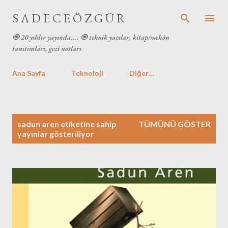
Ana içeriğe atla
S A D E C E Ö Z G Ü R
🧿 20 yıldır yayında.... 🧿 teknik yazılar, kitap/mekân
tanıtımları, gezi notları
Ana Sayfa
Teknoloji
Diğer…
K
sadun aren
etiketine sahip
TÜMÜNÜ GÖSTER
a
yayınlar gösteriliyor
y
ı
t
l
a
r