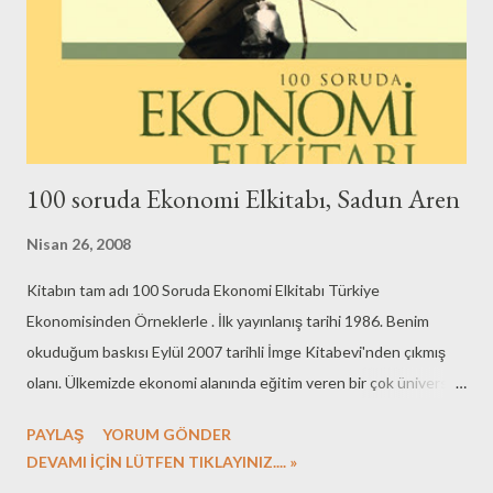
100 soruda Ekonomi Elkitabı, Sadun Aren
Nisan 26, 2008
Kitabın tam adı 100 Soruda Ekonomi Elkitabı Türkiye
Ekonomisinden Örneklerle . İlk yayınlanış tarihi 1986. Benim
okuduğum baskısı Eylül 2007 tarihli İmge Kitabevi'nden çıkmış
olanı. Ülkemizde ekonomi alanında eğitim veren bir çok üniversite
bulunmakta. Bunların kimilerinde sadece matematiksel
PAYLAŞ
YORUM GÖNDER
denklemlerin çözümünün anlatıldığını, optimizasyon
DEVAMI İÇİN LÜTFEN TIKLAYINIZ.... »
problemlerinin ekonomi eğitiminin merkezine yerleştirildiğini