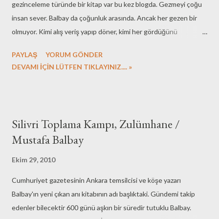
gezinceleme türünde bir kitap var bu kez blogda. Gezmeyi çoğu
insan sever. Balbay da çoğunluk arasında. Ancak her gezen bir
olmuyor. Kimi alış veriş yapıp döner, kimi her gördüğünü
fotograflayıp sonrasında dönüp çektiklerine bile bakmaz. Balbay
PAYLAŞ
YORUM GÖNDER
ise planlı programlı geziyor ve gezdiklerini kitaplar yoluyla kalıcı
DEVAMI İÇİN LÜTFEN TIKLAYINIZ.... »
eserlere dönüştürüyor. Bir yazısında gideceği yerleri uzun süreler
öncesinde kararlaştırdığını ve öncelikle ziyaret etmeyi
düşündüğü coğrafyayı anlatan kitapları araştırdığını okumuştum.
Çin'in Uzun Yürüyüşü adlı eserin sadece gezi kitabı olmayıp aynı
Silivri Toplama Kampı, Zulümhane /
zamanda inceleme türünü de içermesinin nedeni bu. Kitapta yeri
Mustafa Balbay
geldikçe okuduklarından alıntılar yapılmış. Çin'e birden fazla kez
gitmiş Balbay. Gazeteci olmanın olanaklarından birisi bu sanırım.
Ekim 29, 2010
İşinin bir parçası da gezmek. Kitabın bel kemiğini ise Çin
Cumhuriyet gazetesinin Ankara temsilcisi ve köşe yazarı
Devleti'ne haber vererek, onların ayarladığı resmi görüşmelerle
Balbay'ın yeni çıkan anı kitabının adı başlıktaki. Gündemi takip
zenginleşmiş özel bir ziyaret...
edenler bilecektir 600 günü aşkın bir süredir tutuklu Balbay.