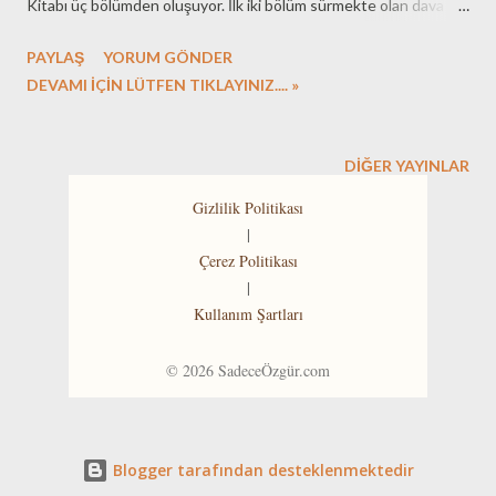
Kitabı üç bölümden oluşuyor. İlk iki bölüm sürmekte olan dava ile
ilgili. Son bölüm ise hapishane gözlemlerine dayanıyor.
PAYLAŞ
YORUM GÖNDER
Sevdiğinize koşarken hiç cama çarptınız mı başlıklı yazıyı bir baba
DEVAMI İÇİN LÜTFEN TIKLAYINIZ.... »
olarak okurken göz yaşlarım yanağımı ıslattı, boğazım düğümlendi.
DIĞER YAYINLAR
Gizlilik Politikası
|
Çerez Politikası
|
Kullanım Şartları
©
2026
SadeceÖzgür.com
Blogger tarafından desteklenmektedir