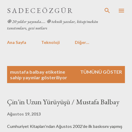
Ana içeriğe atla
S A D E C E Ö Z G Ü R
🧿 20 yıldır yayında.... 🧿 teknik yazılar, kitap/mekân
tanıtımları, gezi notları
Ana Sayfa
Teknoloji
Diğer…
K
mustafa balbay
etiketine
TÜMÜNÜ GÖSTER
a
sahip yayınlar gösteriliyor
y
ı
t
Çin'in Uzun Yürüyüşü / Mustafa Balbay
l
a
Ağustos 19, 2013
r
Cumhuriyet Kitapları'ndan Ağustos 2002'de ilk baskısını yapmış