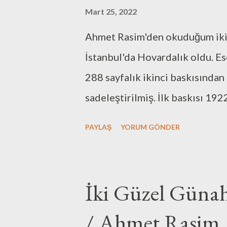
a
Mart 25, 2022
r
Ahmet Rasim'den okuduğum ikin
İstanbul'da Hovardalık oldu. Es
288 sayfalık ikinci baskısından
sadeleştirilmiş. İlk baskısı 19
eserinde Cumhuriyet öncesi İsta
PAYLAŞ
YORUM GÖNDER
gözlemlerini anlatıyor. Farklı di
geleneklere sahip insanların bi
Ahmet Rasim'in akıcı dili ile o
İki Güzel Günah
mangal ile ısınan evlere, eski z
/ Ahmet Rasim
var eserde.