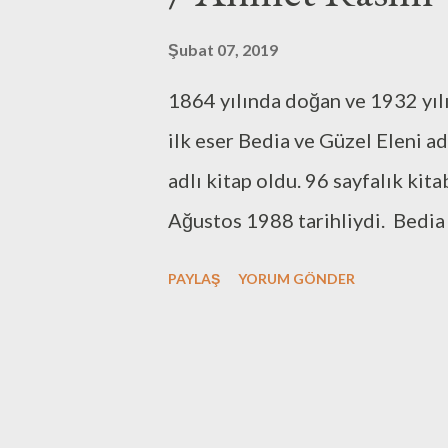
Şubat 07, 2019
1864 yılında doğan ve 1932 yı
ilk eser Bedia ve Güzel Eleni a
adlı kitap oldu. 96 sayfalık ki
Ağustos 1988 tarihliydi. Bedia 
aşk ve tutku öyküleri. Her iki ö
PAYLAŞ
YORUM GÖNDER
özellikle Güzel Eleni öyküsünde
Ahmet Rasim'in bu iki öyküsünd
bulabilirsiniz. Bu yıl içinde b
okumak istiyorum.