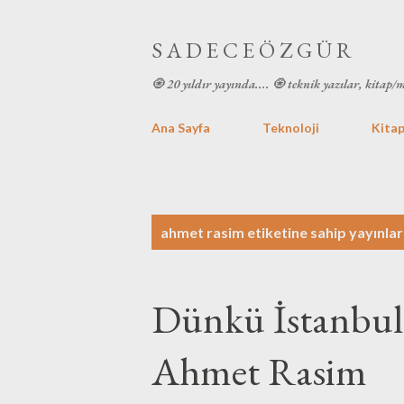
S A D E C E Ö Z G Ü R
🧿 20 yıldır yayında.... 🧿 teknik yazılar, kitap/
Ana Sayfa
Teknoloji
Kitap
K
ahmet rasim
etiketine sahip yayınlar
a
y
Dünkü İstanbul
ı
t
Ahmet Rasim
l