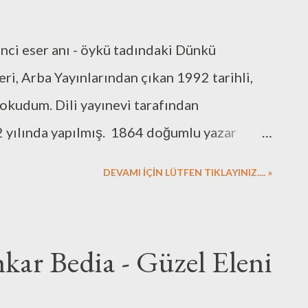
ci eser anı - öykü tadındaki Dünkü
eri, Arba Yayınlarından çıkan 1992 tarihli,
 okudum. Dili yayınevi tarafından
22 yılında yapılmış. 1864 doğumlu yazar
nbul'unda eğlence hayatına dair anılarını ve
DEVAMI İÇİN LÜTFEN TIKLAYINIZ.... »
nlere inanan, farklı diller konuşan ve farklı
r arada yaşadığı İstanbul'un gecelerini
kumak keyifliydi. Atlarla çekilen tramvaydan
kar Bedia - Güzel Eleni
amanların günlük hayatına dair izlenimler de