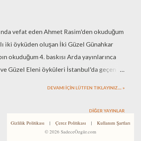
lında vefat eden Ahmet Rasim'den okuduğum
dlı iki öyküden oluşan İki Güzel Günahkar
tabın okuduğum 4. baskısı Arda yayınlarınca
ve Güzel Eleni öyküleri İstanbul'da geçen
yküde de etkileyici bir dil var. Duru cümleler,
DEVAMI İÇİN LÜTFEN TIKLAYINIZ.... »
, çarpıcı benzetmelerle insanı içine çekiyor.
e dönemin İstanbul'una dair izler
DIĞER YAYINLAR
ecerebilirsem, Ahmet Rasim'den bir roman
Gizlilik Politikası
|
Çerez Politikası
|
Kullanım Şartları
©
2026
SadeceÖzgür.com