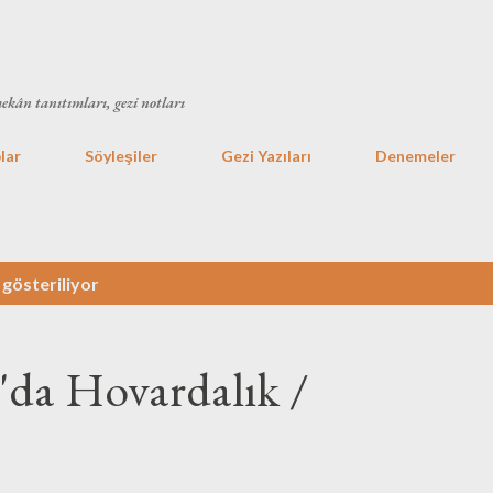
Ana içeriğe atla
mekân tanıtımları, gezi notları
lar
Söyleşiler
Gezi Yazıları
Denemeler
 gösteriliyor
'da Hovardalık /