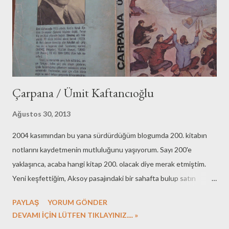
Çarpana / Ümit Kaftancıoğlu
Ağustos 30, 2013
2004 kasımından bu yana sürdürdüğüm blogumda 200. kitabın
notlarını kaydetmenin mutluluğunu yaşıyorum. Sayı 200'e
yaklaşınca, acaba hangi kitap 200. olacak diye merak etmiştim.
Yeni keşfettiğim, Aksoy pasajındaki bir sahafta bulup satın
aldığım Kaftancıoğlu'nun 1975 yılında Remzi Kitabevi tarafından
PAYLAŞ
YORUM GÖNDER
basılan hikaye kitabını. 205 sayfalık kitap 15 öyküden oluşuyor.
DEVAMI İÇİN LÜTFEN TIKLAYINIZ.... »
Çoğunlukla Ardahan ve köylerinde geçen yoksulluk ve yoksunluk