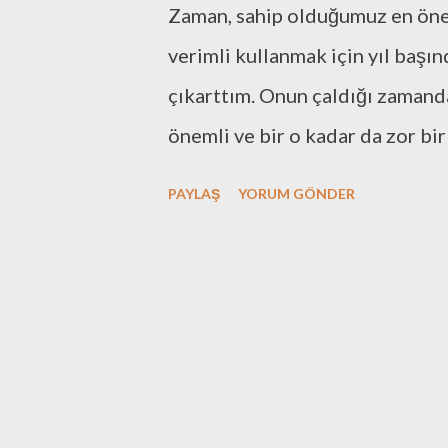
Zaman, sahip olduğumuz en öneml
a
r
verimli kullanmak için yıl başı
çıkarttım. Onun çaldığı zamand
önemli ve bir o kadar da zor bir 
okumak, farklı yazarlardan aynı
PAYLAŞ
YORUM GÖNDER
çevirileri, tercih etmek olasılı
bakış açılarına sahip kalemler
aylık iki dergi takip ediyorum:
kitaplığının dergisi. Express is
tanıtıcı yazılar / söyleşiler gere
kaynağa ek olarak beğenisine g