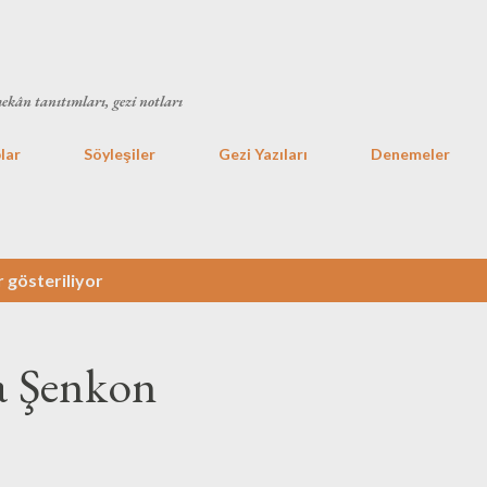
Ana içeriğe atla
mekân tanıtımları, gezi notları
lar
Söyleşiler
Gezi Yazıları
Denemeler
r gösteriliyor
a Şenkon