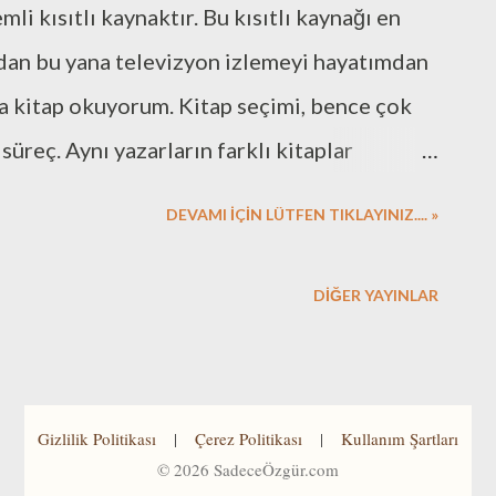
i kısıtlı kaynaktır. Bu kısıtlı kaynağı en
ndan bu yana televizyon izlemeyi hayatımdan
a kitap okuyorum. Kitap seçimi, bence çok
süreç. Aynı yazarların farklı kitaplar
 tür kitaplar okumak, Türkçe yazanları,
DEVAMI İÇİN LÜTFEN TIKLAYINIZ.... »
klar arasında. Ben, elimden geldiğince farklı
i okumaya çalışıyorum. Bunu yapabilmek için
DIĞER YAYINLAR
 Mesele ve Express. Mesele, Agora
e bir edebiyat dergisi değil, ancak gerek
kse ilanlar ile bana yol gösteriyor. Bu iki
Gizlilik Politikası
|
Çerez Politikası
|
Kullanım Şartları
üvendiğim arkadaşlarımın önerilerini
©
2026
SadeceÖzgür.com