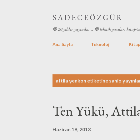
S A D E C E Ö Z G Ü R
🧿 20 yıldır yayında.... 🧿 teknik yazılar, kitap/
Ana Sayfa
Teknoloji
Kitap
K
attila şenkon
etiketine sahip yayınla
a
y
Ten Yükü, Attil
ı
t
Haziran 19, 2013
l