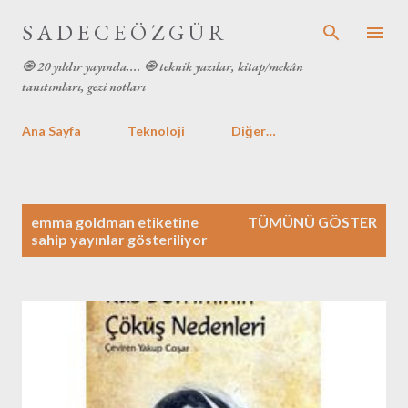
Ana içeriğe atla
S A D E C E Ö Z G Ü R
🧿 20 yıldır yayında.... 🧿 teknik yazılar, kitap/mekân
tanıtımları, gezi notları
Ana Sayfa
Teknoloji
Diğer…
K
emma goldman
etiketine
TÜMÜNÜ GÖSTER
a
sahip yayınlar gösteriliyor
y
ı
t
l
a
r