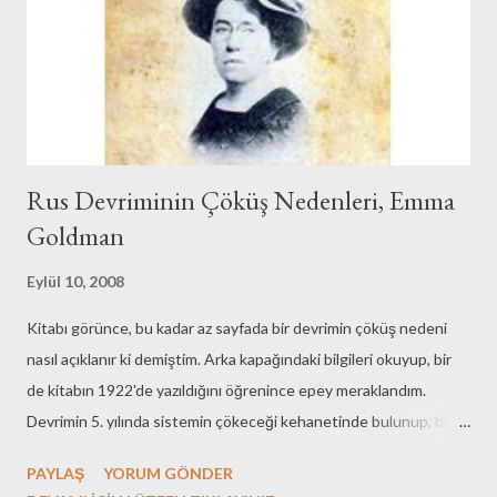
Rus Devriminin Çöküş Nedenleri, Emma
Goldman
Eylül 10, 2008
Kitabı görünce, bu kadar az sayfada bir devrimin çöküş nedeni
nasıl açıklanır ki demiştim. Arka kapağındaki bilgileri okuyup, bir
de kitabın 1922'de yazıldığını öğrenince epey meraklandım.
Devrimin 5. yılında sistemin çökeceği kehanetinde bulunup, bir
de bu çöküşün nedenlerini yazmak herkesin harcı olmasa gerek.
PAYLAŞ
YORUM GÖNDER
Emma Goldman 'ı bilenler bilir. Anarşizmin önde gelen kadın