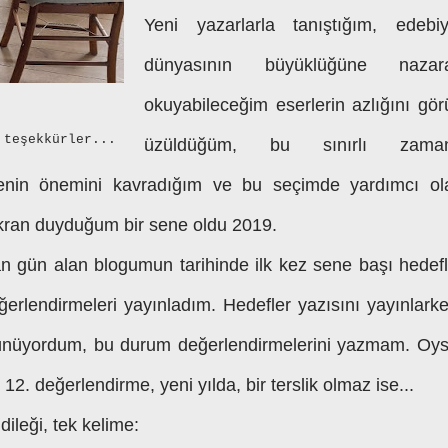
Yeni yazarlarla tanıştığım, edebiy
dünyasının büyüklüğüne nazar
okuyabileceğim eserlerin azlığını gör
 teşekkürler...
üzüldüğüm, bu sınırlı zama
eçmenin önemini kavradığım ve bu seçimde yardımcı ol
ükran duyduğum bir sene oldu 2019.
an gün alan blogumun tarihinde ilk kez sene başı hedefl
rlendirmeleri yayınladım. Hedefler yazısını yayınlarke
ünüyordum, bu durum değerlendirmelerini yazmam. Oys
2. değerlendirme, yeni yılda, bir terslik olmaz ise...
dileği, tek kelime: