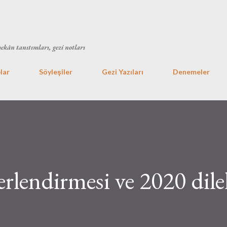
Ana içeriğe atla
mekân tanıtımları, gezi notları
lar
Söyleşiler
Gezi Yazıları
Denemeler
rlendirmesi ve 2020 dile