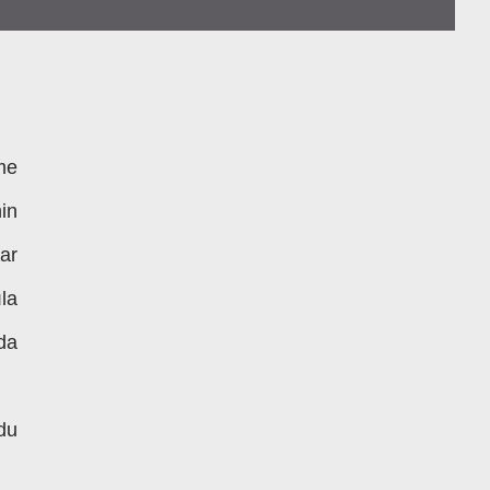
me
in
ar
la
da
du