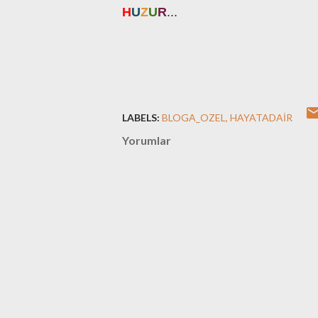
H
U
Z
U
R
...
LABELS:
BLOGA_OZEL
HAYATADAIR
Yorumlar