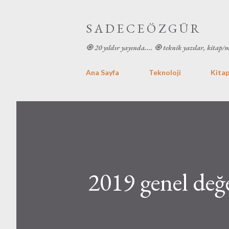
S A D E C E Ö Z G Ü R
🧿 20 yıldır yayında.... 🧿 teknik yazılar, kitap/
Ana Sayfa
Teknoloji
Kitap
2019 genel değe