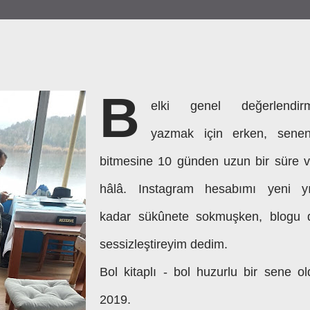
B
elki genel değerlendir
yazmak için erken, senen
bitmesine 10 günden uzun bir süre v
hâlâ. Instagram hesabımı yeni yı
kadar sükûnete sokmuşken, blogu 
sessizleştireyim dedim.
Bol kitaplı - bol huzurlu bir sene ol
2019.