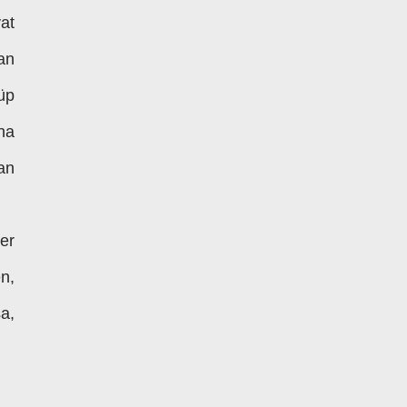
at
an
üp
na
an
er
n,
a,