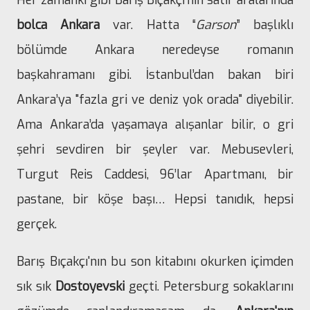
Her zamanki gibi Barış Bıçakçı’nın satır aralarında
bolca Ankara
var. Hatta “
Garson
” başlıklı
bölümde Ankara neredeyse romanın
başkahramanı gibi. İstanbul’dan bakan biri
Ankara’ya "fazla gri ve deniz yok orada" diyebilir.
Ama Ankara’da yaşamaya alışanlar bilir, o gri
şehri sevdiren bir şeyler var. Mebusevleri,
Turgut Reis Caddesi, 96’lar Apartmanı, bir
pastane, bir köşe başı… Hepsi tanıdık, hepsi
gerçek.
Barış Bıçakçı'nın bu son kitabını okurken içimden
sık sık
Dostoyevski
geçti. Petersburg sokaklarını