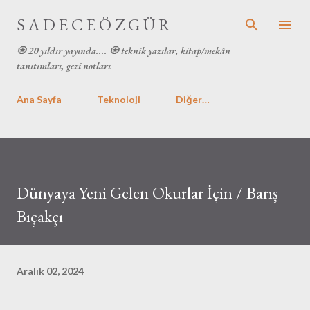
Ana içeriğe atla
S A D E C E Ö Z G Ü R
🧿 20 yıldır yayında.... 🧿 teknik yazılar, kitap/mekân
tanıtımları, gezi notları
Ana Sayfa
Teknoloji
Diğer…
Dünyaya Yeni Gelen Okurlar İçin / Barış
Bıçakçı
Aralık 02, 2024