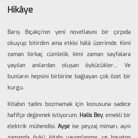
Hikâye
Barış Bıçakçı’nın yeni novellasını bir çırpıda
okuyup bitirdim ama etkisi hâlâ üzerimde. Kimi
zaman birkaç cümlelik, kimi zaman sayfalara
yayılan anılardan oluşan öykücükler… Ve
bunların hepsini birbirine bağlayan çok özel bir
kurgu.
Kitabın tadını bozmamak için konusuna sadece
hafifçe değinmek istiyorum.
Halis Bey
, emekli bir
elektrik mühendisi.
Ayşe
ise peyzaj mimarı, aynı
zamanda öykü kitabı yayımlanmış ve hayatını