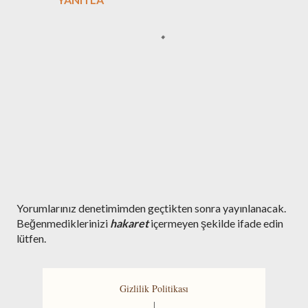
Y
Yorumlarınız denetimimden geçtikten sonra yayınlanacak.
o
Beğenmediklerinizi
hakaret
içermeyen şekilde ifade edin
r
lütfen.
u
m
G
Gizlilik Politikası
ö
|