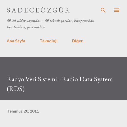
Ana içeriğe atla
S A D E C E Ö Z G Ü R
🧿 20 yıldır yayında.... 🧿 teknik yazılar, kitap/mekân
tanıtımları, gezi notları
Ana Sayfa
Teknoloji
Diğer…
Radyo Veri Sistemi - Radio Data System
(RDS)
Temmuz 20, 2011