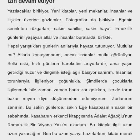
izin devam ediyor
Yazılacaklar birikiyor. Yeni kitaplar, yeni mekanlar, insanlar ve
ilişkiler üzerine gözlemler. Fotograflar da birikiyor. Egenin
serinleten rüzgarları, sakin sahiller, sakin hayat. Emeklilik
günlerini yaşayan atlar ve insanlar buralarda, birlikte.
Hepsi yarıştıkları günlerin anılarıyla hayata tutunuyor. Mutlular
mı? Atlarla konuşamadım, ancak insanlar mutlu görünüyor.
Belki eski, hızlı günlerin hareketini arıyorlardır, ama yaşın
getirdiği huzur ve dinginlik isteği ağır basıyor sanırım. İnsanlar,
torunlarıyla ilgileniyor çoğunlukla. Şimdilerde çocuklarla
ilgilenmek bile zaman zaman bana zor gelirken, ileride torun
bakar mıyım diye düşünmeden edemiyorum. Zorlanırım
sanırım. Bu sakin günlerde, sakin Ege kasabasının sakin bir
sabahında, kasabanın erkenci kitapçısında Adalet Ağaoğlu'nun
Roman-tik Bir Viyana Yazı'nı okudum. Bu kitapla ilgili uzun
uzun yazacağım. Ben bu uzun yazıyı hazırlarken, kitabı merak