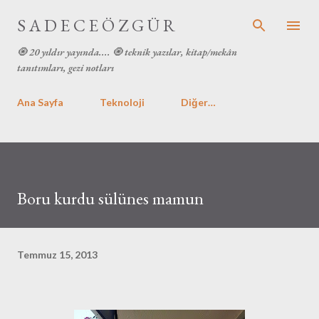
Ana içeriğe atla
S A D E C E Ö Z G Ü R
🧿 20 yıldır yayında.... 🧿 teknik yazılar, kitap/mekân
tanıtımları, gezi notları
Ana Sayfa
Teknoloji
Diğer…
Boru kurdu sülünes mamun
Temmuz 15, 2013